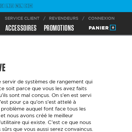
 🇱🇺 🇳🇱 🇨🇭
SERVICE CLIENT
/
REVENDEURS
/
CONNEXION
ACCESSOIRES
PROMOTIONS
PANIER
0
VE
se servir de systèmes de rangement qui
 ce soit parce que vous les avez faits
ils sont mal conçus. On s’en est servi
est pour ça qu’on s’est attelé à
 problème auquel font face tous les
s, et nous avons créé le meilleur
ilitaire qui existe. C’est ce que nous
sûrs que vous aussi serez convaincus.