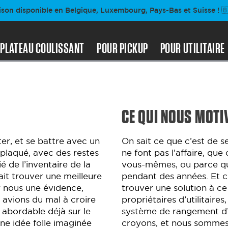
ison disponible en Belgique, Luxembourg, Pays-Bas et Suisse ! 🇧
PLATEAU COULISSANT
POUR PICKUP
POUR UTILITAIRE
CE QUI NOUS MOTI
er, et se battre avec un
On sait ce que c’est de 
eplaqué, avec des restes
ne font pas l’affaire, que
é de l’inventaire de la
vous-mêmes, ou parce qu’
llait trouver une meilleure
pendant des années. Et c’
r nous une évidence,
trouver une solution à ce
s avions du mal à croire
propriétaires d’utilitaire
t abordable déjà sur le
système de rangement d’ut
 idée folle imaginée
croyons, et nous sommes 