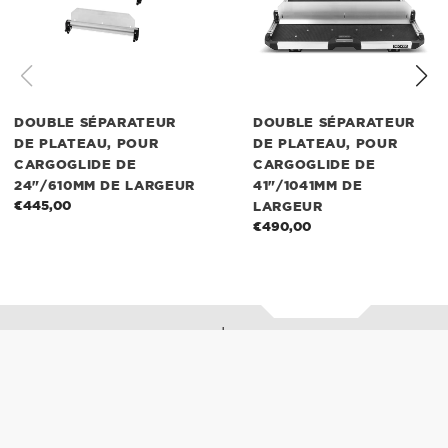
CargoGlide
CargoGlide
de
de
24"/610mm
41"/1041mm
de
de
largeur
largeur
DOUBLE SÉPARATEUR
DOUBLE SÉPARATEUR
DE PLATEAU, POUR
DE PLATEAU, POUR
CARGOGLIDE DE
CARGOGLIDE DE
24"/610MM DE LARGEUR
41"/1041MM DE
€445,00
Prix
LARGEUR
normal
€490,00
Prix
normal