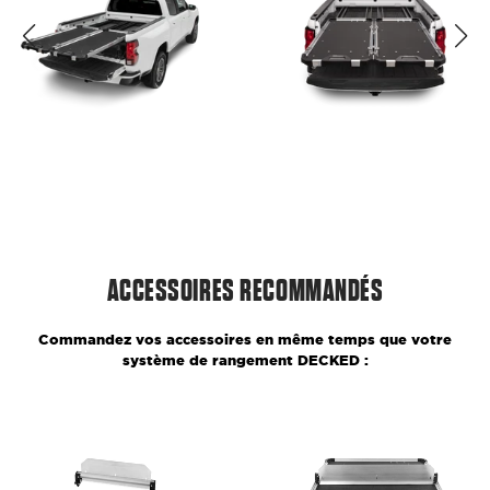
ACCESSOIRES RECOMMANDÉS
Commandez vos accessoires en même temps que votre
système de rangement DECKED :
Double
Double
séparateur
séparateur
de
de
plateau,
plateau,
pour
pour