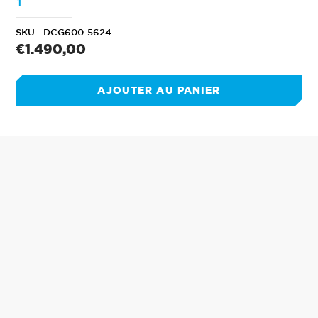
SKU :
DCG600-5624
Prix
€1.490,00
normal
AJOUTER AU PANIER
Ajout
d'un
produit
à
votre
panier