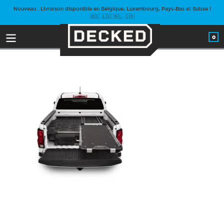
Passer
Nouveau : Livraison disponible en Belgique, Luxembourg, Pays-Bas et Suisse !
au
🇧🇪 🇱🇺 🇳🇱 🇨🇭
contenu
0
arti