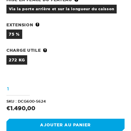
via la porte arrière et sur la longueur du caisson
EXTENSION
75 %
CHARGE UTILE
272 KG
QUANTITÉ
SKU :
DCG600-5624
Prix
€1.490,00
normal
AJOUTER AU PANIER