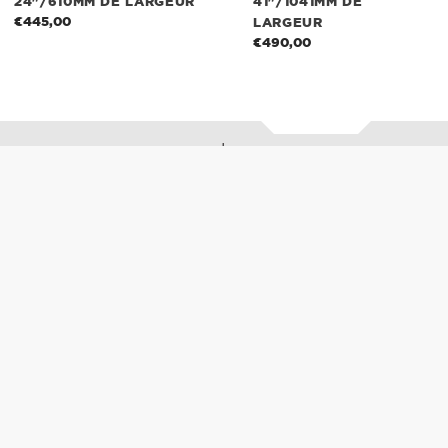
24"/610MM DE LARGEUR
41"/1041MM DE
€445,00
Prix
LARGEUR
normal
€490,00
Prix
normal