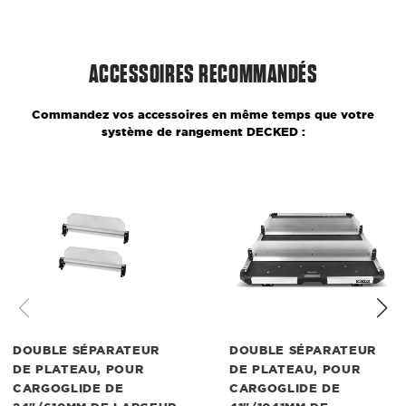
ACCESSOIRES RECOMMANDÉS
Commandez vos accessoires en même temps que votre
système de rangement DECKED :
Double
Double
séparateur
séparateur
de
de
plateau,
plateau,
pour
pour
CargoGlide
CargoGlide
de
de
24"/610mm
41"/1041mm
de
de
largeur
largeur
DOUBLE SÉPARATEUR
DOUBLE SÉPARATEUR
DE PLATEAU, POUR
DE PLATEAU, POUR
CARGOGLIDE DE
CARGOGLIDE DE