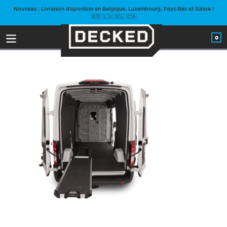
Passer
Nouveau : Livraison disponible en Belgique, Luxembourg, Pays-Bas et Suisse !
au
🇧🇪 🇱🇺 🇳🇱 🇨🇭
contenu
0
arti