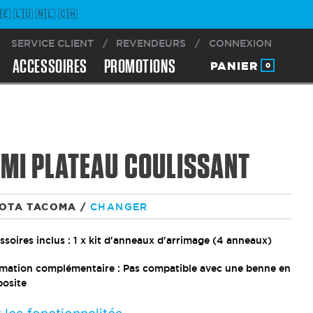
 🇱🇺 🇳🇱 🇨🇭
SERVICE CLIENT
/
REVENDEURS
/
CONNEXION
ACCESSOIRES
PROMOTIONS
PANIER
0
MI PLATEAU COULISSANT
OTA TACOMA
/
CHANGER
soires inclus : 1 x kit d'anneaux d'arrimage (4 anneaux)
rmation complémentaire : Pas compatible avec une benne en
osite