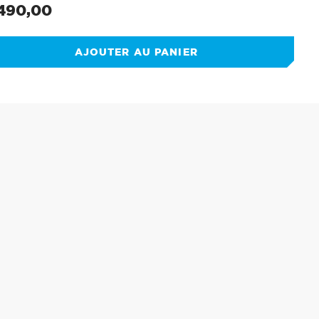
.490,00
x
rmal
AJOUTER AU PANIER
t
uit
e
er