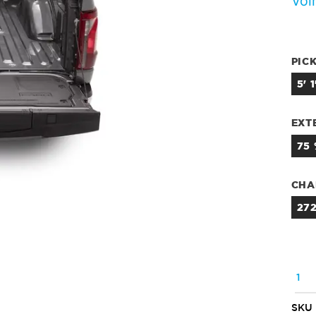
Voir
PIC
5' 
EXT
75
CHA
27
QUA
SKU 