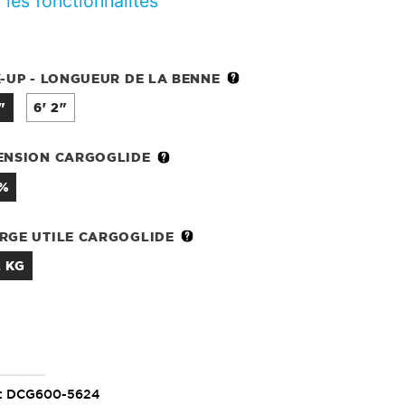
 les fonctionnalités
K-UP - LONGUEUR DE LA BENNE
1"
6' 2"
ENSION CARGOGLIDE
 %
RGE UTILE CARGOGLIDE
2 KG
NTITÉ
:
DCG600-5624