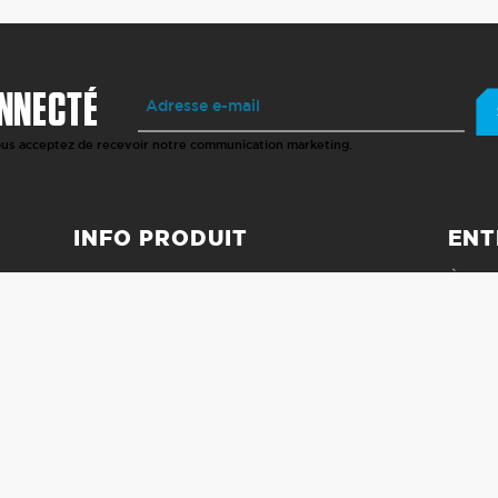
NNECTÉ
vous acceptez de recevoir notre communication marketing.
INFO PRODUIT
ENT
GARANTIE
À P
SPÉCIFICITÉS TECHNIQUES
COND
GUIDE D'INSTALLATION
POLI
MEN