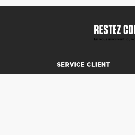
RESTEZ CO
En vous inscrivant ici, 
SERVICE CLIENT
CONTACT
REVENDEURS
LIVRAISON ET RETOURS
FINANCEMENT
QUESTIONS FRÉQUENTES