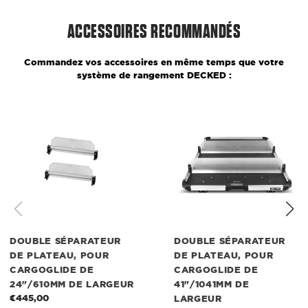
ACCESSOIRES RECOMMANDÉS
Commandez vos accessoires en même temps que votre
système de rangement DECKED :
Double
Double
séparateur
séparateur
de
de
plateau,
plateau,
pour
pour
CargoGlide
CargoGlide
de
de
24"/610mm
41"/1041mm
de
de
largeur
largeur
DOUBLE SÉPARATEUR
DOUBLE SÉPARATEUR
DE PLATEAU, POUR
DE PLATEAU, POUR
CARGOGLIDE DE
CARGOGLIDE DE
24"/610MM DE LARGEUR
41"/1041MM DE
€445,00
Prix
LARGEUR