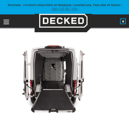
Passer
Nouveau : Livraison disponible en Belgique, Luxembourg, Pays-Bas et Suisse !
au
🇧🇪 🇱🇺 🇳🇱 🇨🇭
contenu
0
arti