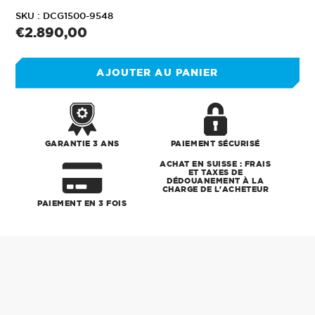
SKU :
DCG1500-9548
Prix
€2.890,00
normal
AJOUTER AU PANIER
GARANTIE 3 ANS
PAIEMENT SÉCURISÉ
ACHAT EN SUISSE : FRAIS
ET TAXES DE
DÉDOUANEMENT À LA
CHARGE DE L'ACHETEUR
PAIEMENT EN 3 FOIS
Ajout
d'un
produit
à
votre
panier