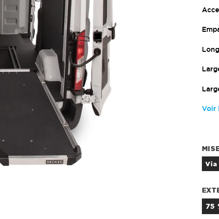
Acces
Empa
Long
Larg
Large
Voir 
MIS
vi
EXT
75