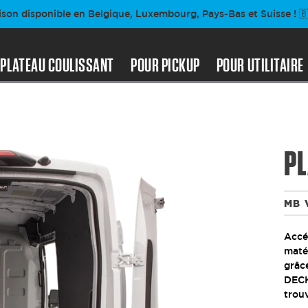
ison disponible en Belgique, Luxembourg, Pays-Bas et Suisse ! 🇧
PLATEAU COULISSANT
POUR PICKUP
POUR UTILITAIRE
PL
MB 
Accéd
matér
grâc
DECK
trou