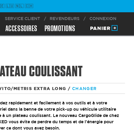
 🇱🇺 🇳🇱 🇨🇭
SERVICE CLIENT
/
REVENDEURS
/
CONNEXION
ACCESSOIRES
PROMOTIONS
PANIER
0
ATEAU COULISSANT
VITO/METRIS EXTRA LONG
/
CHANGER
ez rapidement et facilement à vos outils et à votre
iel dans la benne de votre pick-up ou véhicule utilitaire
e à un plateau coulissant. Le nouveau CargoGlide de chez
ED vous évite de perdre du temps et de l'énergie pour
ver ce dont vous avez besoin.