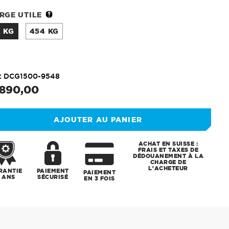
RGE UTILE
2 KG
454 KG
:
DCG1500-9548
.890,00
x
rmal
AJOUTER AU PANIER
ACHAT EN SUISSE :
FRAIS ET TAXES DE
DÉDOUANEMENT À LA
CHARGE DE
L'ACHETEUR
RANTIE
PAIEMENT
PAIEMENT
 ANS
SÉCURISÉ
EN 3 FOIS
t
uit