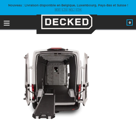
Passer
Nouveau : Livraison disponible en Belgique, Luxembourg, Pays-Bas et Suisse !
au
🇧🇪 🇱🇺 🇳🇱 🇨🇭
contenu
0
arti