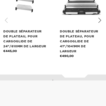
pour
pour
CargoGlide
CargoGlide
de
de
24"/610mm
41"/1041mm
de
de
largeur
largeur
DOUBLE SÉPARATEUR
DOUBLE SÉPARATEUR
DE PLATEAU, POUR
DE PLATEAU, POUR
CARGOGLIDE DE
CARGOGLIDE DE
24"/610MM DE LARGEUR
41"/1041MM DE
€445,00
Prix
LARGEUR
normal
€490,00
Prix
normal