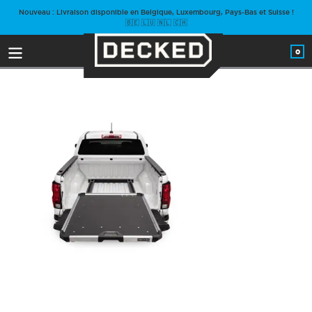
Passer
Nouveau : Livraison disponible en Belgique, Luxembourg, Pays-Bas et Suisse !
au
🇧🇪 🇱🇺 🇳🇱 🇨🇭
contenu
0
arti