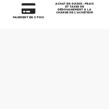
ACHAT EN SUISSE : FRAIS
ET TAXES DE
DÉDOUANEMENT À LA
CHARGE DE L'ACHETEUR
PAIEMENT EN 3 FOIS
Ajout
d'un
produit
à
votre
panier