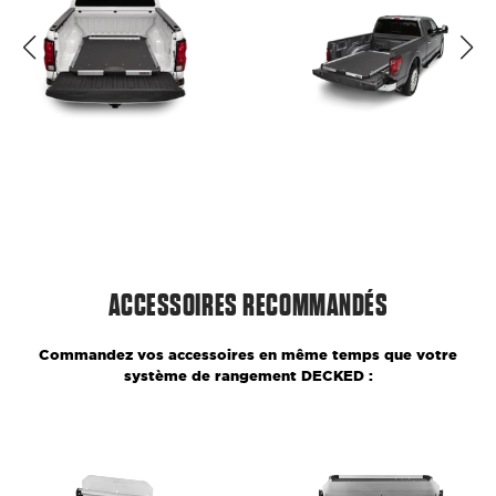
ACCESSOIRES RECOMMANDÉS
Commandez vos accessoires en même temps que votre
système de rangement DECKED :
Double
Double
séparateur
séparateur
de
de
plateau,
plateau,