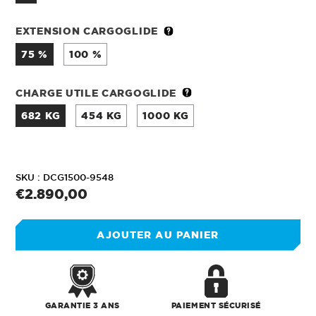
EXTENSION CARGOGLIDE
75 %
100 %
CHARGE UTILE CARGOGLIDE
682 KG
454 KG
1000 KG
SKU :
DCG1500-9548
Prix
€2.890,00
normal
AJOUTER AU PANIER
GARANTIE 3 ANS
PAIEMENT SÉCURISÉ