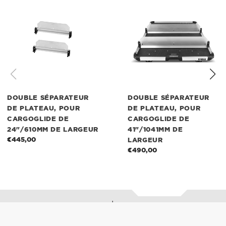
séparateur
séparateur
de
de
plateau,
plateau,
pour
pour
CargoGlide
CargoGlide
de
de
24"/610mm
41"/1041mm
de
de
largeur
largeur
DOUBLE SÉPARATEUR
DOUBLE SÉPARATEUR
DE PLATEAU, POUR
DE PLATEAU, POUR
CARGOGLIDE DE
CARGOGLIDE DE
24"/610MM DE LARGEUR
41"/1041MM DE
€445,00
Prix
LARGEUR
normal
€490,00
Prix
normal