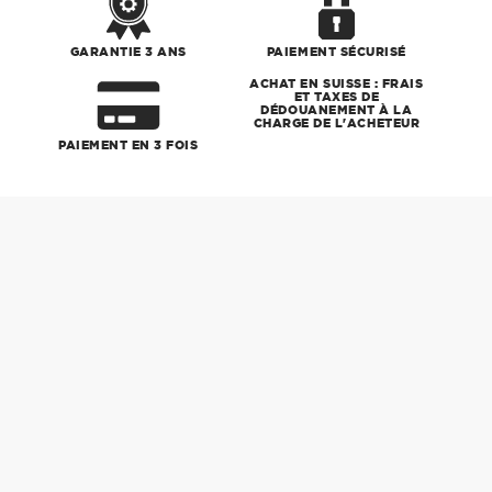
GARANTIE 3 ANS
PAIEMENT SÉCURISÉ
ACHAT EN SUISSE : FRAIS
ET TAXES DE
DÉDOUANEMENT À LA
CHARGE DE L'ACHETEUR
PAIEMENT EN 3 FOIS
Ajout
d'un
produit
à
votre
panier