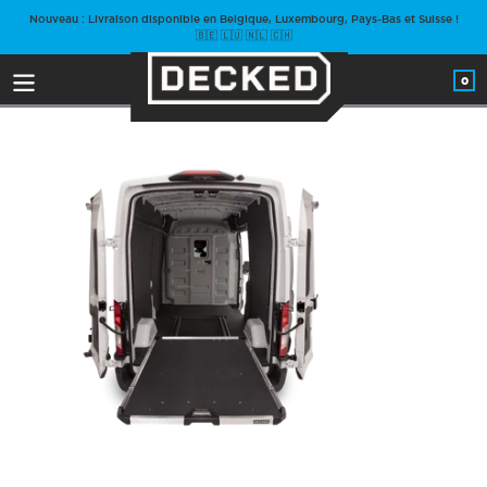
Passer
Nouveau : Livraison disponible en Belgique, Luxembourg, Pays-Bas et Suisse !
au
🇧🇪 🇱🇺 🇳🇱 🇨🇭
contenu
0
arti