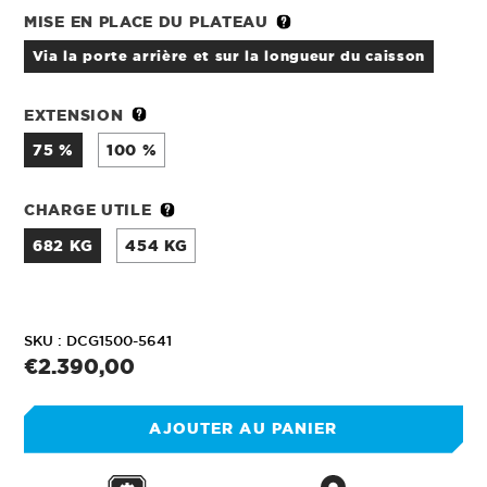
MISE EN PLACE DU PLATEAU
via la porte arrière et sur la longueur du caisson
EXTENSION
75 %
100 %
CHARGE UTILE
682 KG
454 KG
SKU :
DCG1500-5641
Prix
€2.390,00
normal
AJOUTER AU PANIER