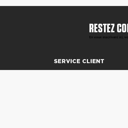
RESTEZ CO
En vous inscrivant ici, 
SERVICE CLIENT
CONTACT
REVENDEURS
LIVRAISON ET RETOURS
FINANCEMENT
QUESTIONS FRÉQUENTES