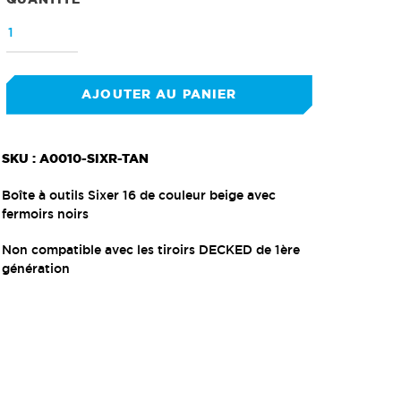
AJOUTER AU PANIER
Ajout
SKU : A0010-SIXR-TAN
d'un
produit
Boîte à outils Sixer 16 de couleur beige avec
à
fermoirs noirs
votre
panier
Non compatible avec les tiroirs DECKED de 1ère
génération