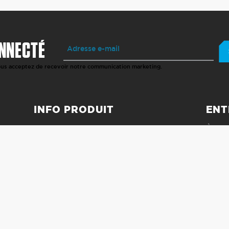
NNECTÉ
vous acceptez de recevoir notre communication marketing.
INFO PRODUIT
ENT
GARANTIE
À P
SPÉCIFICITÉS TECHNIQUES
COND
GUIDE D'INSTALLATION
POLI
MEN