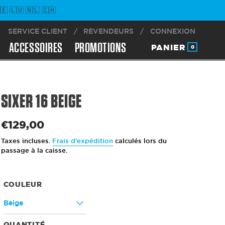
 🇱🇺 🇳🇱 🇨🇭
SERVICE CLIENT
/
REVENDEURS
/
CONNEXION
ACCESSOIRES
PROMOTIONS
PANIER
0
SIXER 16 BEIGE
€129,00
Prix
normal
Taxes incluses.
Frais d'expédition
calculés lors du
passage à la caisse.
COULEUR
QUANTITÉ