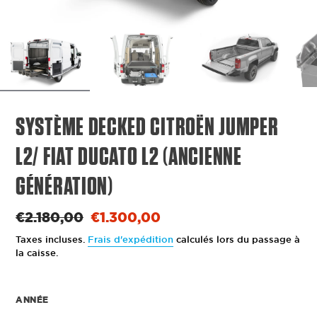
SYSTÈME DECKED CITROËN JUMPER
L2/ FIAT DUCATO L2 (ANCIENNE
GÉNÉRATION)
Prix
€2.180,00
Prix
€1.300,00
normal
réduit
Taxes incluses.
Frais d'expédition
calculés lors du passage à
la caisse.
ANNÉE