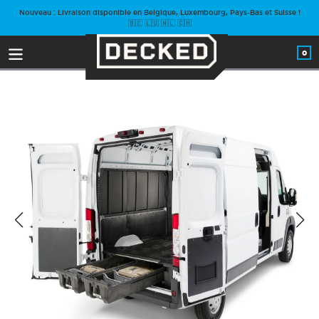
Passer
Nouveau : Livraison disponible en Belgique, Luxembourg, Pays-Bas et Suisse !
au
🇧🇪 🇱🇺 🇳🇱 🇨🇭
contenu
0
arti