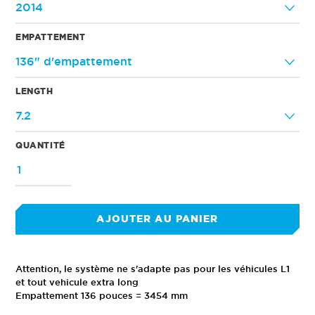
EMPATTEMENT
LENGTH
QUANTITÉ
AJOUTER AU PANIER
Ajout
d'un
Attention, le système ne s'adapte pas pour les véhicules L1
produit
et tout vehicule extra long
à
Empattement 136 pouces = 3454 mm
votre