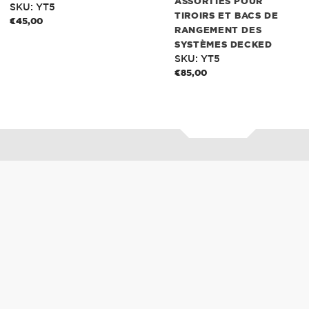
ASSORTIES POUR
bacs
SKU: YT5
TIROIRS ET BACS DE
de
€45,00
Prix
RANGEMENT DES
rangement
normal
SYSTÈMES DECKED
des
SKU: YT5
Systèmes
€85,00
Prix
DECKED
normal
CARACTÉRISTIQUE
S
FINITIONS JUSQUE DANS LES
MOINDRES DÉTAILS