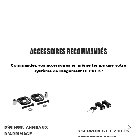
ACCESSOIRES RECOMMANDÉS
Commandez vos accessoires en même temps que votre
système de rangement DECKED :
D-
3
rings,
Serrures
anneaux
et
d'arrimage
2
clés
assorties
pour
tiroirs
D-RINGS, ANNEAUX
3 SERRURES ET 2 CLÉS
et
D'ARRIMAGE