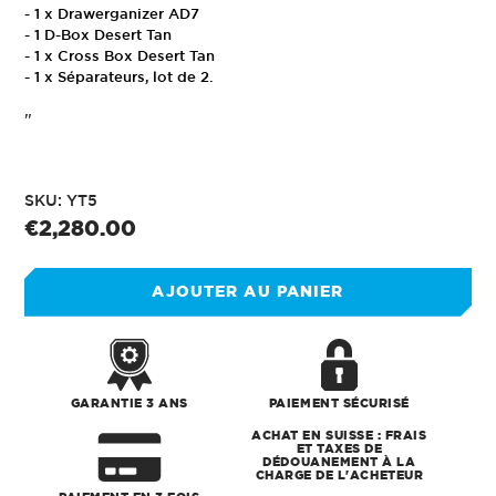
- 1 x Drawerganizer AD7
- 1 D-Box Desert Tan
- 1 x Cross Box Desert Tan
- 1 x Séparateurs, lot de 2.
"
SKU: YT5
Prix
€2,280.00
normal
AJOUTER AU PANIER
GARANTIE 3 ANS
PAIEMENT SÉCURISÉ
ACHAT EN SUISSE : FRAIS
ET TAXES DE
DÉDOUANEMENT À LA
CHARGE DE L'ACHETEUR