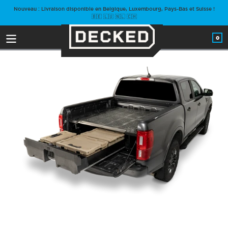
Passer
Nouveau : Livraison disponible en Belgique, Luxembourg, Pays-Bas et Suisse !
au
🇧🇪 🇱🇺 🇳🇱 🇨🇭
contenu
0
arti